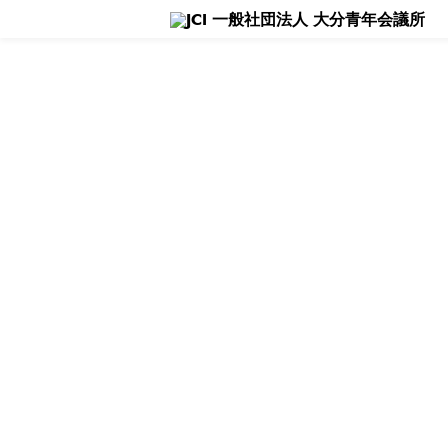
理事長所信
活動報告 - Blog -
大