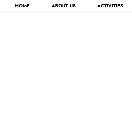
HOME
ABOUT US
ACTIVITIES
分青年会議所について
お知らせ - News -
第71回全国大会おおいた大会
キャラクター