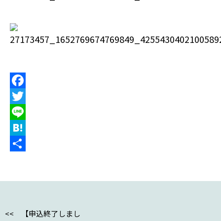
F
a
T
c
w
L
e
i
i
H
b
t
n
a
共
o
t
e
t
有
o
e
e
k
r
n
<< 【申込終了しまし