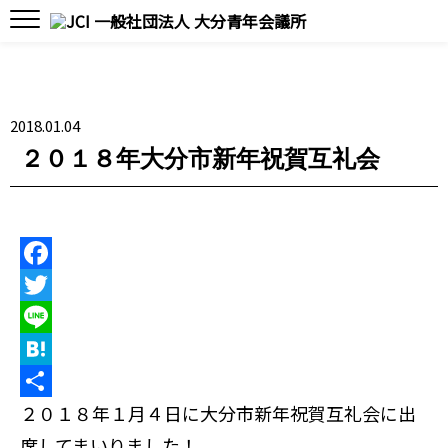
2018.01.04
２０１８年大分市新年祝賀互礼会
F
a
T
c
w
L
e
i
i
H
b
t
n
a
共
２０１８年１月４日に大分市新年祝賀互礼会に出
o
t
e
t
有
席してまいりました！