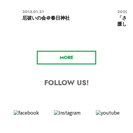
2013.01.21
2020.0
厄祓いの会＠春日神社
「さき
援しよ
MORE
FOLLOW US!