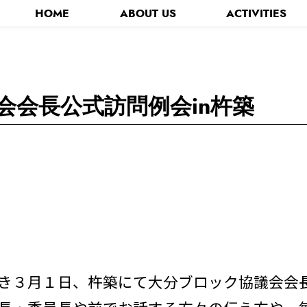
HOME
ABOUT US
ACTIVITIES
分青年会議所について
お知らせ - News -
第71回全国大会おおいた大会
キャラクター
会会長公式訪問例会in杵築
き３月１日、杵築にて大分ブロック協議会会