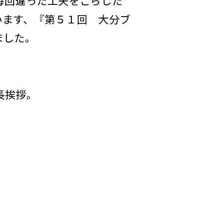
毎回違った工夫をこらした
います、『第５１回 大分ブ
ました。
長挨拶。