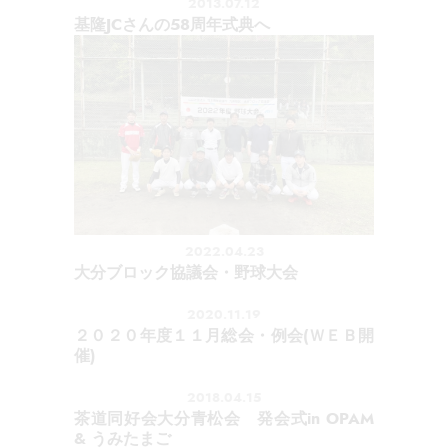
2013.07.12
基隆JCさんの58周年式典へ
2022.04.23
大分ブロック協議会・野球大会
2020.11.19
２０２０年度１１月総会・例会(ＷＥＢ開
催)
2018.04.15
茶道同好会大分青松会 発会式in OPAM
& うみたまご