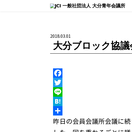
理事長所信
活動報告 - Blog -
大
2018.03.01
大分ブロック協議
F
a
T
c
w
L
e
i
i
H
b
t
n
a
共
昨日の会員会議所会議に続
o
t
e
t
有