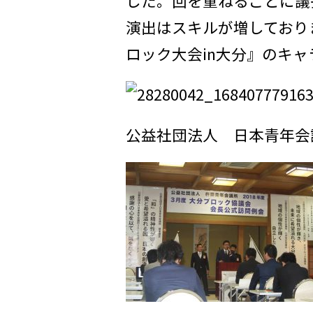
した。回を重ねるごとに議
o
e
e
演出はスキルが増しており
k
r
n
ロック大会in大分』のキ
a
公益社団法人 日本青年会