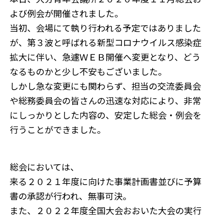
よび例会が開催されました。
o
t
e
t
有
当初、会場にて執り行われる予定ではありました
o
e
e
が、第３波と呼ばれる新型コロナウイルス感染症
k
r
n
拡大に伴い、急遽ＷＥＢ開催へ変更となり、どう
a
なるものかと少し不安もございました。
しかし急な変更にも関わらず、担当の交流委員会
や総務委員会の皆さんの迅速な対応により、非常
にしっかりとした内容の、安定した総会・例会を
行うことができました。
総会においては、
来る２０２１年度に向けた事業計画書並びに予算
書の承認が行われ、無事可決。
また、２０２２年度全国大会おおいた大会の実行