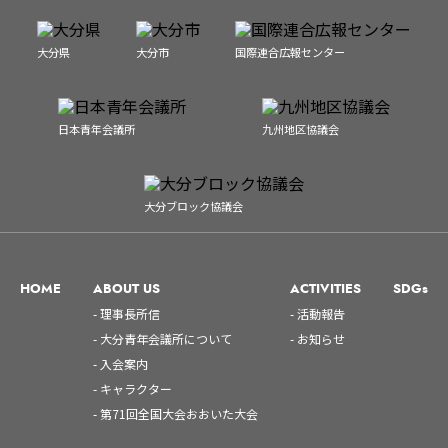
大分県
大分市
国際連合広報センター
日本青年会議所
九州地区協議会
大分ブロック協議会
HOME
ABOUT US
ACTIVITIES
SDGs
- 理事長所信
- 活動報告
- 大分青年会議所について
- お知らせ
- 入会案内
- キャラクター
- 第71回全国大会おおいた大会