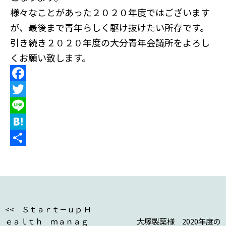
様々なことがあった２０２０年度ではございます
が、最後まで青年らしく駆け抜けたい所存です。
引き続き２０２０年度の大分青年会議所をよろし
くお願い致します。
F
a
T
c
w
L
e
i
i
H
b
t
n
a
共
o
t
e
t
有
o
e
e
k
r
n
<< Ｓｔａｒｔ－ｕｐ Ｈ
a
ｅａｌｔｈ ｍａｎａｇ
大塚製薬様 2020年度の