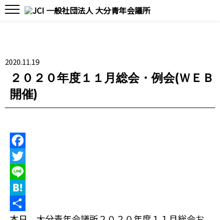
2020.11.19
２０２０年度１１月総会・例会(ＷＥＢ
開催)
F
a
T
c
w
L
e
i
i
H
本日、大分青年会議所２０２０年度１１月総会お
b
t
n
a
共