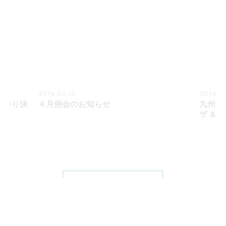
2016.03.10
2014.07
まつり決
４月例会のお知らせ
九州地
ザ &
MORE