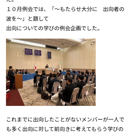
o
e
e
１０月例会では、「～もたらせ大分に 出向者の
k
r
n
波を～」と題して
a
出向についての学びの例会企画でした。
これまでに出向したことがないメンバーが一人で
も多く出向に対して前向きに考えてもらう学びの