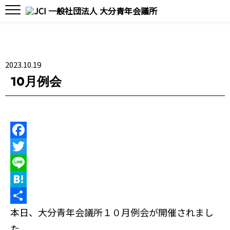
2023.10.19
10月例会
F
a
T
c
w
L
e
i
i
H
b
t
n
a
共
本日、大分青年会議所１０月例会が開催されまし
o
t
e
t
有
た。