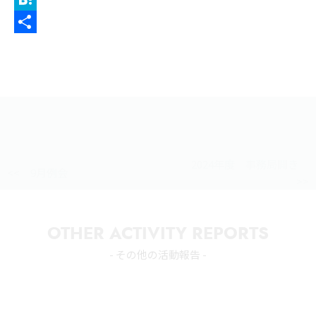
e
i
i
H
b
t
n
a
共
o
t
e
t
有
o
e
e
k
r
n
a
2024年度 事務局開き
<< 9月例会
>>
OTHER ACTIVITY REPORTS
- その他の活動報告 -