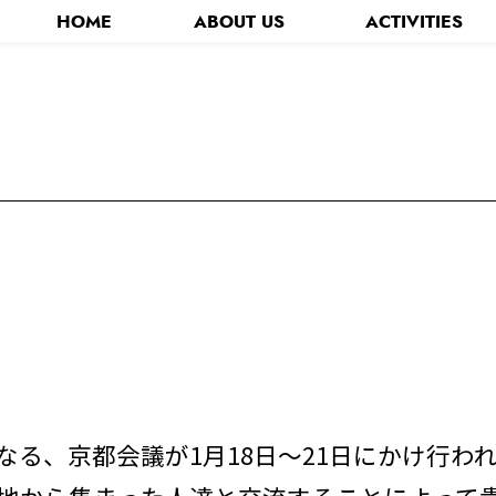
HOME
ABOUT US
ACTIVITIES
分青年会議所について
お知らせ - News -
第71回全国大会おおいた大会
キャラクター
る、京都会議が1月18日～21日にかけ行わ