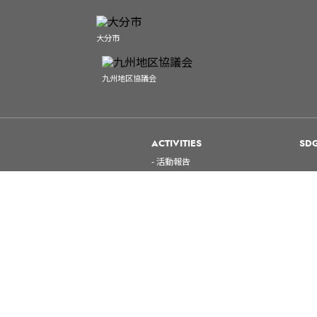
大分市
九州地区協議会
ACTIVITIES
SD
- 活動報告
所について
- お知らせ
大会おおいた大会
金池町2丁目3番4号九州電力大分ビル2階 TEL
097-537-1623
FAX 097-538-3298