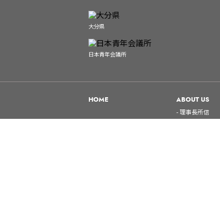
大分県
日本青年会議所
HOME
ABOUT US
- 理事長所信
- 大分青年会議
- 入会案内
- キャラクター
- 第71回全国
〒870₋0026
大分県大分市