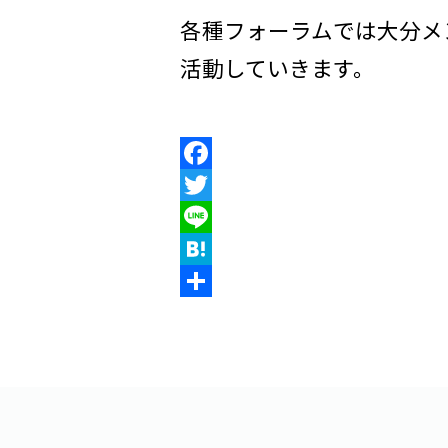
各種フォーラムでは大分メ
活動していきます。
F
a
T
c
w
L
e
i
i
H
b
t
n
a
共
o
t
e
t
有
o
e
e
k
r
n
a