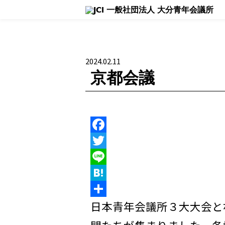
理事長所信
活動報告 - Blog -
大
2024.02.11
京都会議
F
a
T
c
w
L
e
i
i
H
b
t
n
a
共
日本青年会議所３大大会とな
o
t
e
t
有