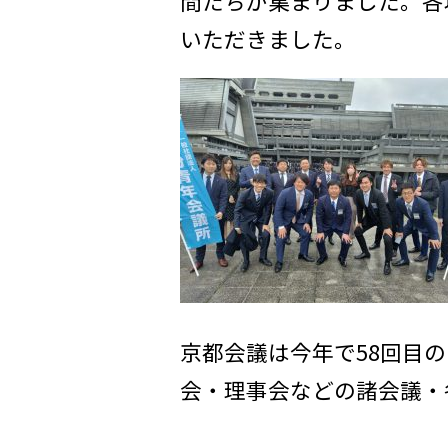
間たちが集まりました。各
o
e
e
いただきました。
k
r
n
a
京都会議は今年で58回目
会・理事会などの諸会議・