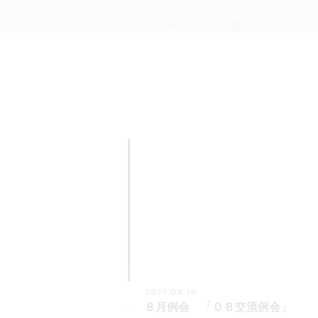
<< 2024年度 事務局開き
2019.08.19
こやかキッズプロジェク
８月例会 「ＯＢ交流例会」