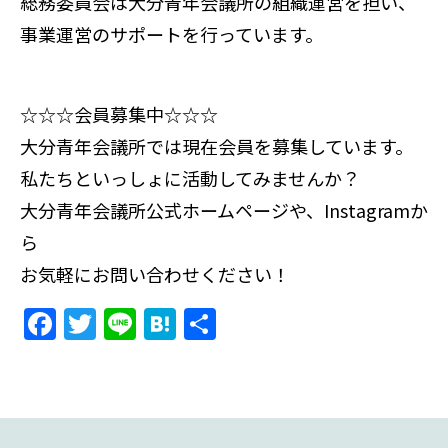
総務委員会は大分青年会議所の組織運営を担い、
o
事業運営のサポートを行っています。
o
k
☆☆☆会員募集中☆☆☆
大分青年会議所では現在会員を募集しています。
私たちといっしょに活動してみませんか？
大分青年会議所公式ホームページや、Instagramか
ら
お気軽にお問い合わせください！
F
T
Li
H
共
a
w
n
at
有
c
itt
e
e
e
er
n