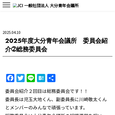
2025.04.10
2025年度大分青年会議所 委員会紹
介➁総務委員会
F
T
Li
H
共
a
w
n
at
有
委員会紹介２回目は総務委員会です！！
c
itt
e
e
委員長は児玉大地くん、副委員長に川崎敬太くん
e
er
n
とメンバーのみんなで頑張っています。
b
a