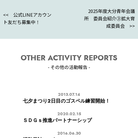
b
a
o
2025年度大分青年会議
<< 公式LINEアカウン
o
所 委員会紹介➂拡大育
ト友だち募集中！
成委員会 >>
k
OTHER ACTIVITY REPORTS
- その他の活動報告 -
2013.07.14
七夕まつり2日目のゴスペル練習開始！
2020.02.15
ＳＤＧｓ推進パートナーシップ
2016.06.30