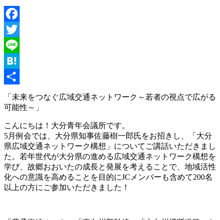
Facebook
Twitter
Line
Hatena
共
「未来をつなぐ広域交通ネットワーク～若者の視点で広がる
可能性～」
有
こんにちは！大分青年会議所です。
5月例会では、大分県知事佐藤樹一郎氏をお招きし、「大分
県広域交通ネットワーク構想」についてご講話いただきまし
た。若年世代が大分県の進める広域交通ネットワーク構想を
学び、故郷おおいたの成長と発展を考えることで、地域活性
化への意識を高めることを目的にJCメンバーも含めて200名
以上の方にご参加いただきました！