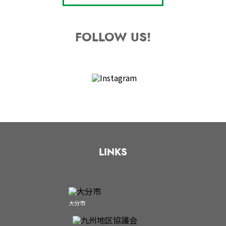
FOLLOW US!
LINKS
大分市