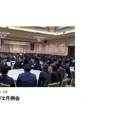
2.28
2014.11.09
年2月例会
第３回おおいたわくわ
／ 竹町ドーム広場