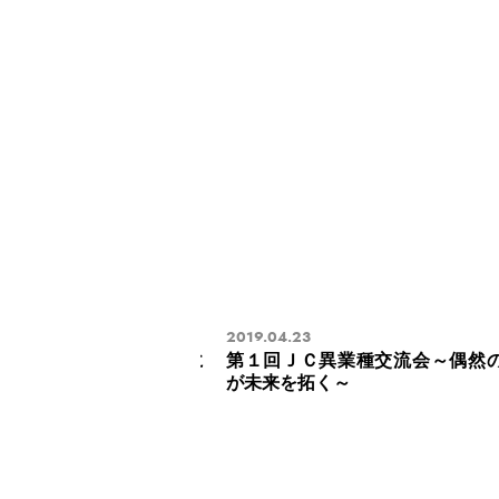
2019.04.23
２０１８年度納会並びに
第１回ＪＣ異業種交流会～偶然
が未来を拓く～