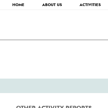
HOME
ABOUT US
ACTIVITIES
分青年会議所について
お知らせ - News -
第71回全国大会おおいた大会
キャラクター