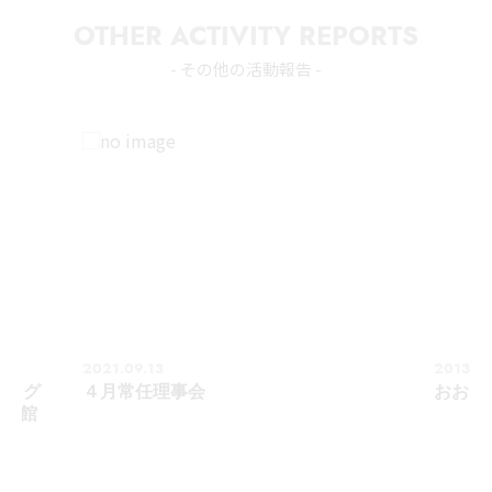
OTHER ACTIVITY REPORTS
- その他の活動報告 -
2021.09.13
2013.08
ィング
４月常任理事会
おおい
図書館