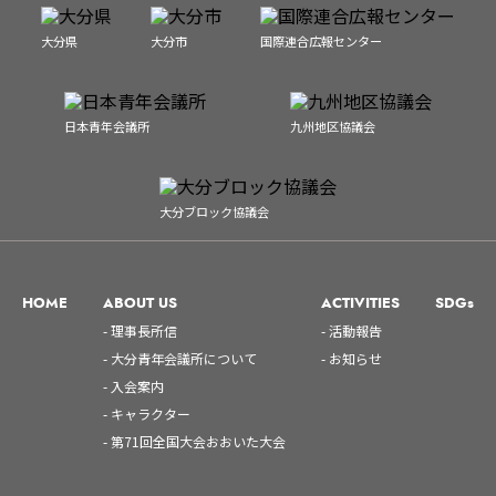
大分県
大分市
国際連合広報センター
日本青年会議所
九州地区協議会
大分ブロック協議会
HOME
ABOUT US
ACTIVITIES
SDGs
- 理事長所信
- 活動報告
- 大分青年会議所について
- お知らせ
- 入会案内
- キャラクター
- 第71回全国大会おおいた大会