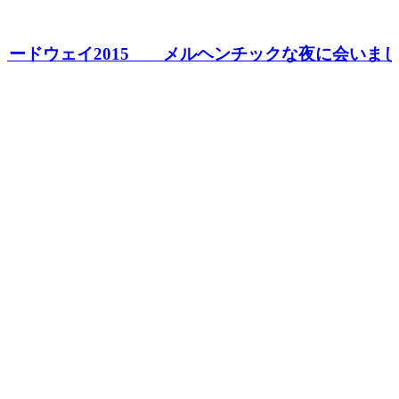
8
ロードウェイ2015 メルヘンチックな夜に会いまし