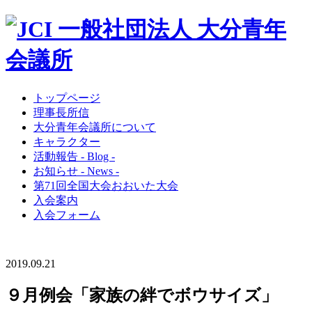
トップページ
理事長所信
大分青年会議所について
キャラクター
活動報告 - Blog -
お知らせ - News -
第71回全国大会おおいた大会
入会案内
入会フォーム
2019.09.21
９月例会「家族の絆でボウサイズ」