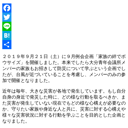
Facebook
Twitter
Line
Hatena
共
２０１９年９月２１日（土）に９月例会企画「家族の絆でボ
ウサイズ」を開催しました。本来でしたら大分青年会議所メ
有
ンバーの家族もお招きして防災について学ぶという企画でし
たが、台風が近づいていることを考慮し、メンバーのみの参
加で開催となりました。
近年は毎年、大きな災害が各地で発生しています。もし自分
自身の身近で発災した時に、どの様な行動を取るべきか、ま
た災害が発生していない現在でもどの様な心構えが必要なの
か、守りたい家族や身近な人と共に、災害に対する心構えや
様々な災害状況に対する行動を学ぶことを目的とした企画と
なりました。