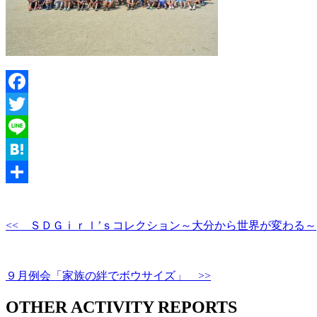
Facebook
Twitter
Line
Hatena
共
有
<< ＳＤＧｉｒｌ’ｓコレクション～大分から世界が変わる～
９月例会「家族の絆でボウサイズ」 >>
OTHER ACTIVITY REPORTS