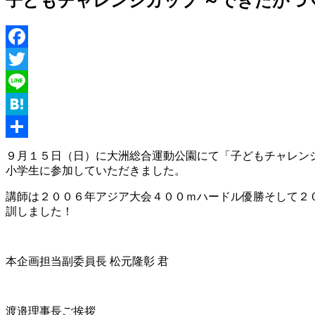
子どもチャレンジカップ ～できたがつ
Facebook
Twitter
Line
Hatena
共
９月１５日（日）に大洲総合運動公園にて「子どもチャレン
小学生に参加していただきました。
有
講師は２００６年アジア大会４００ｍハードル優勝そして２
訓しました！
本企画担当副委員長 松元隆彰 君
渡邉理事長ご挨拶