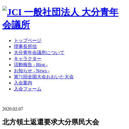
トップページ
理事長所信
大分青年会議所について
キャラクター
活動報告 - Blog -
お知らせ - News -
第71回全国大会おおいた大会
入会案内
入会フォーム
2020.02.07
北方領土返還要求大分県民大会