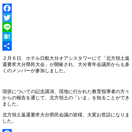
Facebook
Twitter
Line
Hatena
共
２月６日、ホテル日航大分オアシスタワーにて「北方領土返
還要求大分県民大会」が開催され、大分青年会議所からも多
有
くのメンバーが参加しました。
現状についての記念講演、現地に行かれた教育指導者の方々
からの報告を通じて、北方領土の「いま」を知ることができ
ました。
北方領土返還要求大分県民会議の皆様、大変お世話になりま
した。