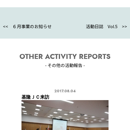
o
t
e
t
有
o
e
e
k
r
n
<< ６月事業のお知らせ
活動日誌 Vol.5 >>
a
OTHER ACTIVITY REPORTS
- その他の活動報告 -
2017.08.04
基隆ＪＣ来訪