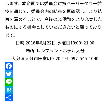
o
e
e
します。本企画では委員会対抗ペーパータワー競
k
r
n
技を通じて、委員会内の結束を再確認し、より結
a
束を深めることで、今後のJC活動をより充実した
ものにする機会としていただきたいと願っており
ます。
日時:2016年6月22日 水曜日19:00~21:00
場所: レンブラントホテル大分
大分県大分市田室町9-20 TEL:097-545-1040
F
a
T
c
w
L
e
i
i
H
b
t
n
a
共