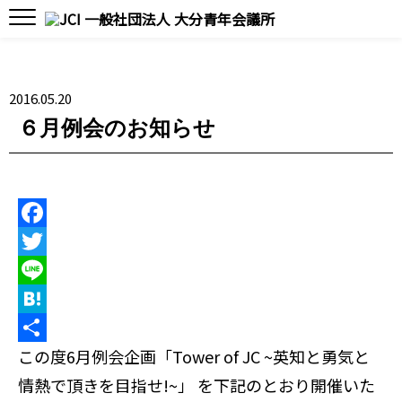
2016.05.20
６月例会のお知らせ
F
a
T
c
w
L
e
i
i
H
b
t
n
a
共
この度6月例会企画「Tower of JC ~英知と勇気と
o
t
e
t
有
情熱で頂きを目指せ!~」 を下記のとおり開催いた